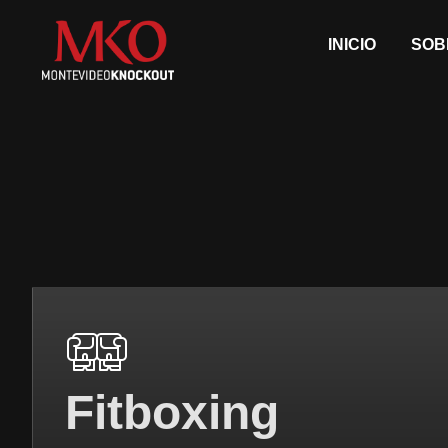
Ir
al
INICIO
SOB
contenido
Fitboxing