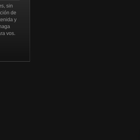
s, sin
ación de
tenida y
 haga
ara vos.