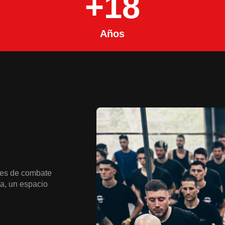
+
18
Años
tes de combate
a, un espacio