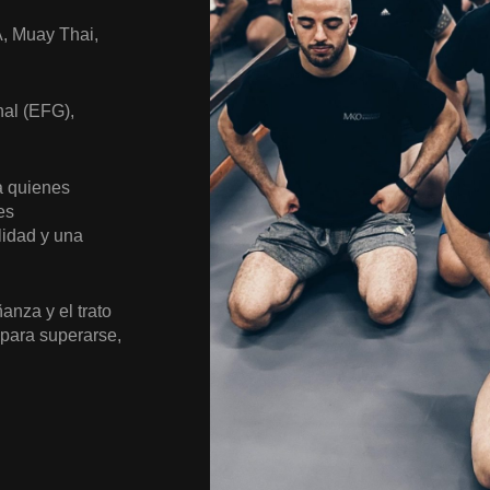
, Muay Thai,
nal (EFG),
a quienes
es
lidad y una
anza y el trato
para superarse,