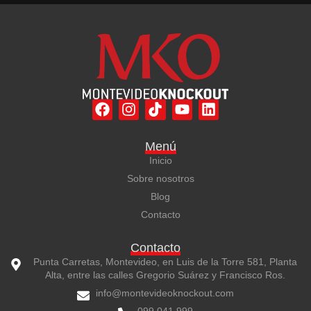
F
I
Y
L
a
n
o
i
c
s
u
n
Menú
e
t
t
k
Inicio
b
a
u
e
o
g
b
d
Sobre nosotros
o
r
e
i
Blog
k
a
n
Contacto
m
Contacto
Punta Carretas, Montevideo, en Luis de la Torre 581, Planta
Alta, entre las calles Gregorio Suárez y Francisco Ros.
info@montevideoknockout.com