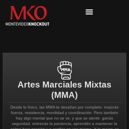
Ir
al
contenido
Artes Marciales Mixtas
(MMA)
Desde lo físico, las MMA te desafían por completo: mejorás
fuerza, resistencia, movilidad y coordinación. Pero también
hay algo mental que no se ve, y que se siente: ganás
seguridad, entrenás la paciencia, aprendés a mantener la
calma bajo presión y a confiar en vos mismo. Y lo mejor: es