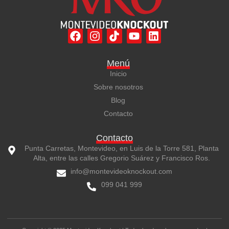
F
I
Y
L
a
n
o
i
c
s
u
n
Menú
e
t
t
k
Inicio
b
a
u
e
o
g
b
d
Sobre nosotros
o
r
e
i
Blog
k
a
n
Contacto
m
Contacto
Punta Carretas, Montevideo, en Luis de la Torre 581, Planta
Alta, entre las calles Gregorio Suárez y Francisco Ros.
info@montevideoknockout.com
099 041 999